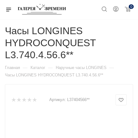
0
Часы LONGINES
HYDROCONQUEST
L3.740.4.56.6**
—
—
—
Главная
Каталог
Наручные часы LONGINES
Часы LONGINES HYDROCONQUEST L3.740.4.56.6**
Артикул:
L37404566**