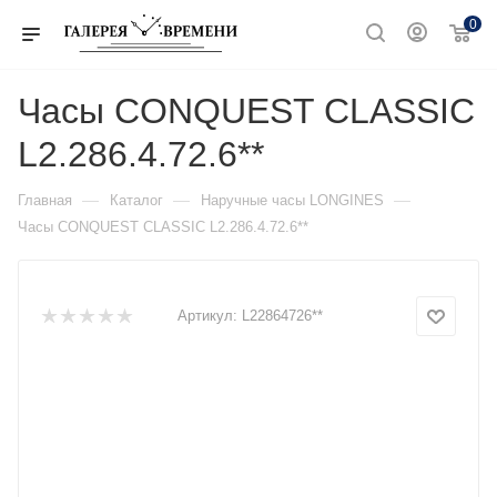
0
Часы CONQUEST CLASSIC
L2.286.4.72.6**
—
—
—
Главная
Каталог
Наручные часы LONGINES
Часы CONQUEST CLASSIC L2.286.4.72.6**
Артикул:
L22864726**