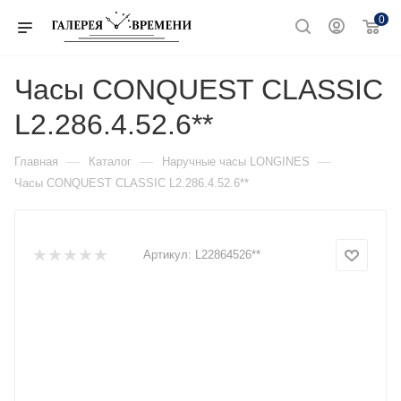
0
Часы CONQUEST CLASSIC
L2.286.4.52.6**
—
—
—
Главная
Каталог
Наручные часы LONGINES
Часы CONQUEST CLASSIC L2.286.4.52.6**
Артикул:
L22864526**