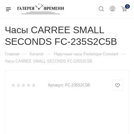
0
Часы CARREE SMALL
SECONDS FC-235S2C5B
—
—
—
Главная
Каталог
Наручные часы Frederique Constant
Часы CARREE SMALL SECONDS FC-235S2C5B
Артикул:
FC-235S2C5B