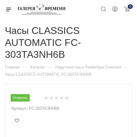
0
Часы CLASSICS
AUTOMATIC FC-
303TA3NH6B
—
—
—
Главная
Каталог
Наручные часы Frederique Constant
Часы CLASSICS AUTOMATIC FC-303TA3NH6B
Новинка
Артикул:
FC-303TA3NH6B