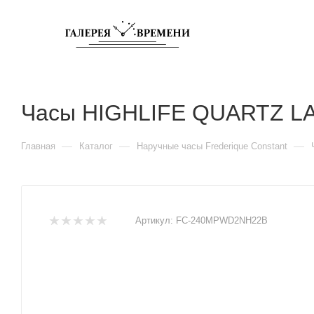
Часы HIGHLIFE QUARTZ L
—
—
—
Главная
Каталог
Наручные часы Frederique Constant
Артикул:
FC-240MPWD2NH22B