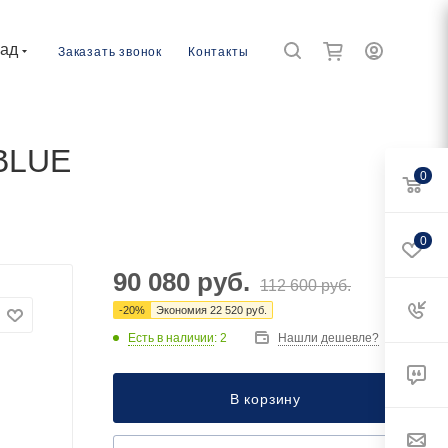
рад
Заказать звонок
Контакты
BLUE
0
0
90 080
руб.
112 600
руб.
-
20
%
Экономия
22 520
руб.
Есть в наличии
: 2
Нашли дешевле?
В корзину