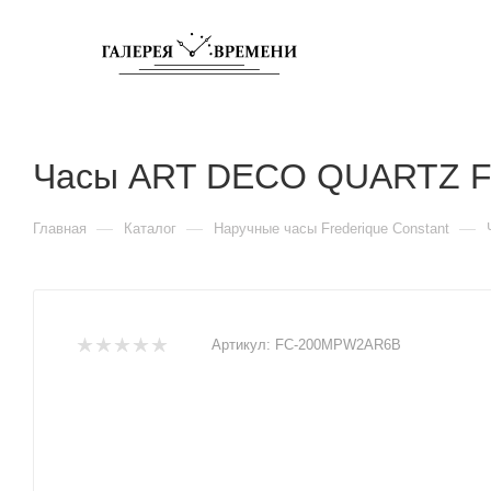
Часы ART DECO QUARTZ 
—
—
—
Главная
Каталог
Наручные часы Frederique Constant
Артикул:
FC-200MPW2AR6B