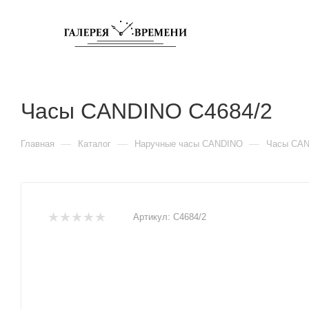
Часы CANDINO C4684/2
—
—
—
Главная
Каталог
Наручные часы CANDINO
Часы CAN
Артикул:
C4684/2