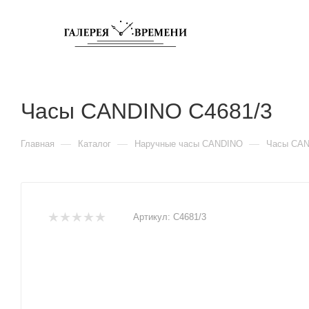
Часы CANDINO C4681/3
—
—
—
Главная
Каталог
Наручные часы CANDINO
Часы CAN
Артикул:
C4681/3