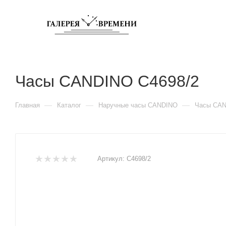
Часы CANDINO C4698/2
—
—
—
Главная
Каталог
Наручные часы CANDINO
Часы CAN
Артикул:
C4698/2