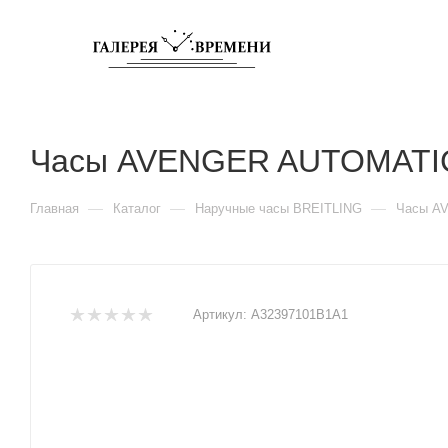
Часы AVENGER AUTOMATIC
—
—
—
Главная
Каталог
Наручные часы BREITLING
Часы A
Артикул:
A32397101B1A1