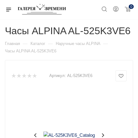
0
Часы ALPINA AL-525K3VE6
—
—
—
Главная
Каталог
Наручные часы ALPINA
Часы ALPINA AL-525K3VE6
Артикул:
AL-525K3VE6