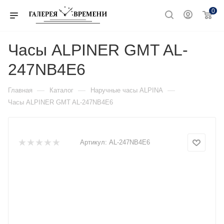
0
Часы ALPINER GMT AL-
247NB4E6
—
—
—
Главная
Каталог
Наручные часы ALPINA
Часы ALPINER GMT AL-247NB4E6
Артикул:
AL-247NB4E6