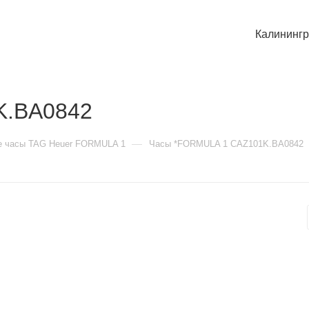
Калининг
K.BA0842
—
е часы TAG Heuer FORMULA 1
Часы *FORMULA 1 CAZ101K.BA0842