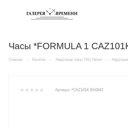
Часы *FORMULA 1 CAZ101
—
—
—
Главная
Каталог
Наручные часы TAG Heuer
Наручны
Артикул:
*CAZ101K.BA0842